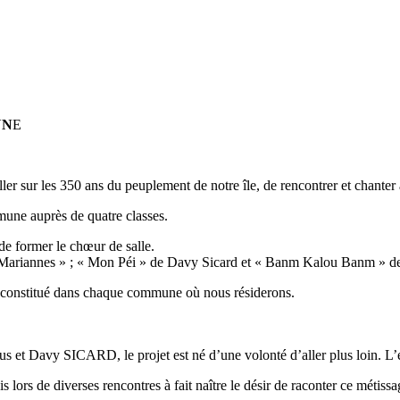
UN
E
iller sur les 350 ans du peuplement de notre île, de rencontrer et chant
mune auprès de quatre classes.
de former le chœur de salle.
ts « Mariannes » ; « Mon Péi » de Davy Sicard et « Banm Kalou Banm »
a constitué dans chaque commune où nous résiderons.
 et Davy SICARD, le projet est né d’une volonté d’aller plus loin. L’e
 lors de diverses rencontres à fait naître le désir de raconter ce métissa