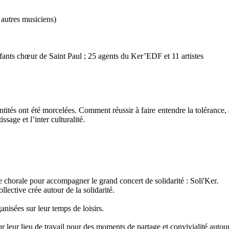
autres musiciens)
ants chœur de Saint Paul ; 25 agents du Ker’EDF et 11 artistes
ntités ont été morcelées. Comment réussir à faire entendre la tolérance, 
sage et l’inter culturalité.
chorale pour accompagner le grand concert de solidarité : Soli'Ker.
lective crée autour de la solidarité.
anisées sur leur temps de loisirs.
ur leur lieu de travail pour des moments de partage et convivialité autou