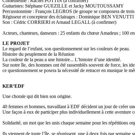
Comédienne : Rachel POTTIN (à confirmer)
Guitaristes: Stéphane GUEZILLE et Jacky MOUTOUSSAMY
Percussionniste : François LEGROS (le groupe se composera de trois 
Régisseur et concepteur des éclairages : Dominique BEN VENUTTI
Son : Cédric CORRIERI et Arnaud LEGALL (à confirmer)
Acteurs, chanteurs, danseurs : 25 enfants du chœur Amadeus ; 100 enf
LE PROJET
Le regard de l’enfant, son questionnement sur les couleurs de peau.
Histoire du peuplement de la Réunion
La couleur de la peau a une histoire... L’histoire d’une identité.
Sur notre île, des hommes ont été rassemblés souvent de force, les ide
ce questionnement se posera la nécessité de retracer en musique le métis
KER’EDF
Une chorale qui dit bien son origine.
40 femmes et hommes, travaillant à EDF décident un jour de créer une 
Une façon à eux de participer plus individuellement à cette aventure col
Solidarité, un mot que les unis chaque semaine pour les répétitions org
Ils viennent de toute l’île, se réunissent une à deux fois par semaine s