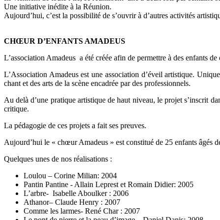
Une initiative inédite à la Réunion.
Aujourd’hui, c’est la possibilité de s’ouvrir à d’autres activités artistiqu
CHŒUR D’ENFANTS AMADEUS
L’association Amadeus a été créée afin de permettre à des enfants de d
L’Association Amadeus est une association d’éveil artistique. Unique 
chant et des arts de la scène encadrée par des professionnels.
Au delà d’une pratique artistique de haut niveau, le projet s’inscrit da
critique.
La pédagogie de ces projets a fait ses preuves.
Aujourd’hui le « chœur Amadeus » est constitué de 25 enfants âgés de
Quelques unes de nos réalisations :
Loulou – Corine Milian: 2004
Pantin Pantine - Allain Leprest et Romain Didier: 2005
L’arbre- Isabelle Aboulker : 2006
Athanor– Claude Henry : 2007
Comme les larmes- René Char : 2007
Le pont de pierre et la peau d’image – Daniel Danis: 2008